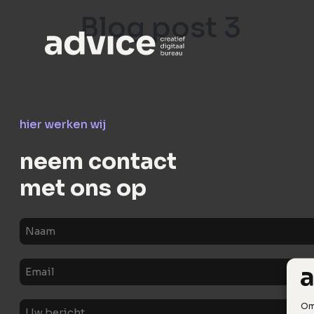
Blog post 3
hier werken wij
neem contact
met ons op
Naam
E-
mail
Uw
Om 