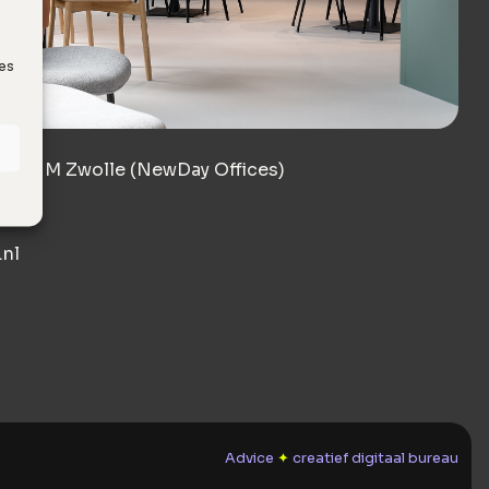
ies
8017 JM Zwolle (NewDay Offices)
nl
Advice
✦
creatief digitaal bureau