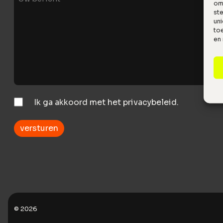
om 
bericht
st
uni
toe
en
Instemming
Ik ga akkoord met het privacybeleid.
© 2026