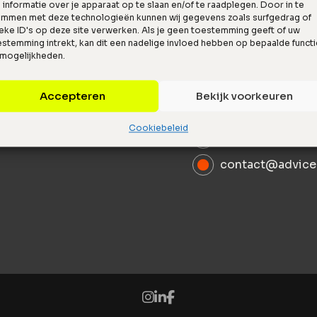
informatie over je apparaat op te slaan en/of te raadplegen. Door in te
emmen met deze technologieën kunnen wij gegevens zoals surfgedrag of
eke ID's op deze site verwerken. Als je geen toestemming geeft of uw
stemming intrekt, kan dit een nadelige invloed hebben op bepaalde funct
 mogelijkheden.
Accepteren
Bekijk voorkeuren
Hanzelaan 351, 
Cookiebeleid
085 029 01 00
contact@advice.