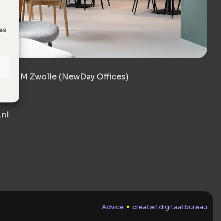
ies
8017 JM Zwolle (NewDay Offices)
nl
Advice
✦
creatief digitaal bureau