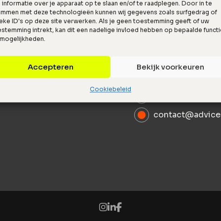
informatie over je apparaat op te slaan en/of te raadplegen. Door in te
emmen met deze technologieën kunnen wij gegevens zoals surfgedrag of
eke ID's op deze site verwerken. Als je geen toestemming geeft of uw
stemming intrekt, kan dit een nadelige invloed hebben op bepaalde funct
 mogelijkheden.
Accepteren
Bekijk voorkeuren
Hanzelaan 351, 
Cookiebeleid
085 029 01 00
contact@advice.