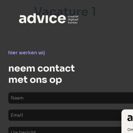
Vacature 1
hier werken wij
neem contact
met ons op
Naam
E-
mail
Uw
Om 