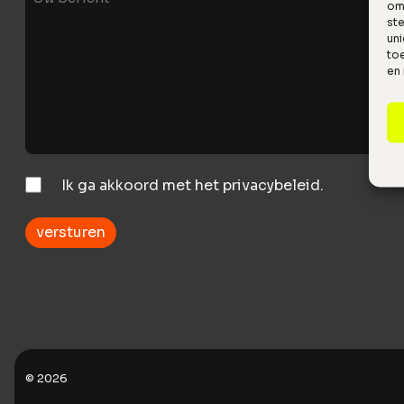
om 
bericht
st
uni
toe
en
Instemming
Ik ga akkoord met het privacybeleid.
© 2026