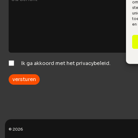
om 
bericht
st
uni
toe
en
Instemming
Ik ga akkoord met het privacybeleid.
© 2026