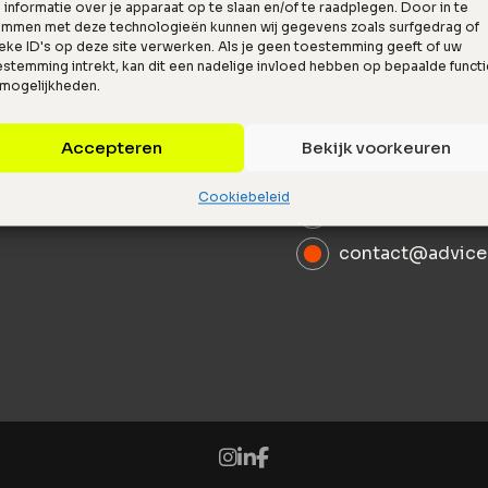
informatie over je apparaat op te slaan en/of te raadplegen. Door in te
emmen met deze technologieën kunnen wij gegevens zoals surfgedrag of
eke ID's op deze site verwerken. Als je geen toestemming geeft of uw
stemming intrekt, kan dit een nadelige invloed hebben op bepaalde funct
 mogelijkheden.
Accepteren
Bekijk voorkeuren
Hanzelaan 351, 
Cookiebeleid
085 029 01 00
contact@advice.