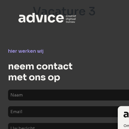
Vacature 3
hier werken wij
neem contact
met ons op
Naam
E-
mail
Uw
Om 