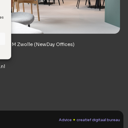
ies
8017 JM Zwolle (NewDay Offices)
nl
Advice
✦
creatief digitaal bureau